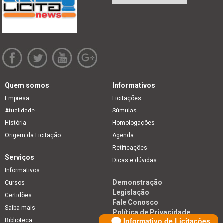
Quem somos
Informativos
Empresa
Licitações
Atualidade
Súmulas
História
Homologações
Origem da Licitação
Agenda
Retificações
Serviços
Dicas e dúvidas
Informativos
Demonstração
Cursos
Legislação
Certidões
Fale Conosco
Saiba mais
Política de Privacidade
Informativo de Licitações
Biblioteca