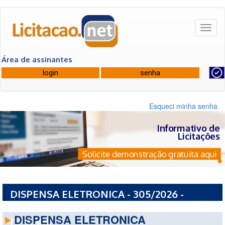
Toggl
naviga
Área de assinantes
Esqueci minha senha
Informativo de
Licitações
Solicite demonstração gratuita aqui
DISPENSA ELETRONICA - 305/2026 -
CONSORCIO INTERMUNICIPAL DE SAUDE 8
DISPENSA ELETRONICA
DE ABRIL