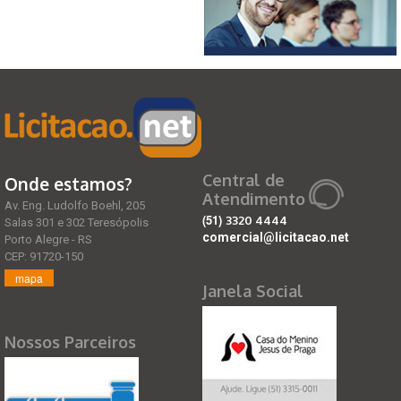
Central de
Onde estamos?
Atendimento
Av. Eng. Ludolfo Boehl, 205
(51)
3320 4444
Salas 301 e 302 Teresópolis
comercial@licitacao.net
Porto Alegre - RS
CEP: 91720-150
mapa
Janela Social
Nossos Parceiros