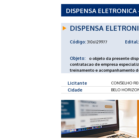
DISPENSA ELETRONICA -
FONOAUDIOLOGIA - 6 R
DISPENSA ELETRON
Código:
Edital:
3106129977
Objeto:
o objeto da presente dis
contratacao de empresa especializ
treinamento e acompanhamento de 
Licitante
CONSELHO REG
Cidade
BELO HORIZON