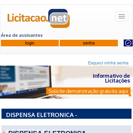
Toggl
naviga
Área de assinantes
Esqueci minha senha
Informativo de
Licitações
Solicite demonstração gratuita aqui
DISPENSA ELETRONICA -
PCE1123420260066/2026 - UNIVERSIDADE
DO ESTADO DA BAHIA
DISPENSA ELETRONICA