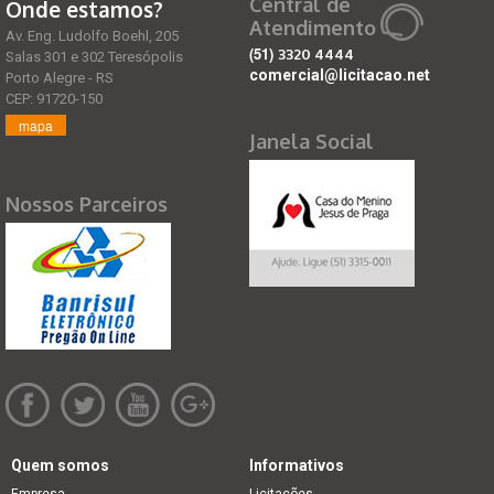
Central de
Onde estamos?
Atendimento
Av. Eng. Ludolfo Boehl, 205
(51)
3320 4444
Salas 301 e 302 Teresópolis
comercial@licitacao.net
Porto Alegre - RS
CEP: 91720-150
mapa
Janela Social
Nossos Parceiros
Quem somos
Informativos
Empresa
Licitações