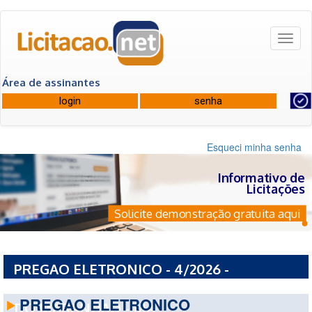
Toggl
naviga
Área de assinantes
Esqueci minha senha
Informativo de
Licitações
Solicite demonstração gratuita aqui
PREGAO ELETRONICO - 4/2026 -
PREFEITURA MUNICIPAL DE SAO MATEUS
PREGAO ELETRONICO
DO MARANHAO - MA