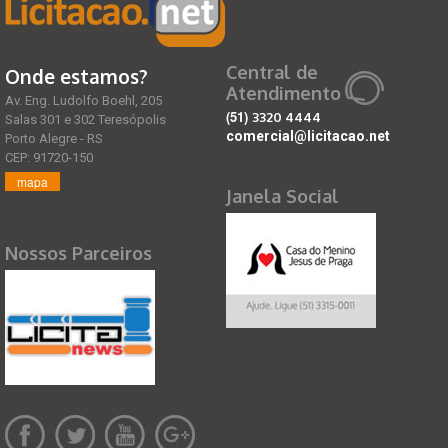
Central de
Onde estamos?
Atendimento
Av. Eng. Ludolfo Boehl, 205
(51)
3320 4444
Salas 301 e 302 Teresópolis
comercial@licitacao.net
Porto Alegre - RS
CEP: 91720-150
mapa
Janela Social
Nossos Parceiros