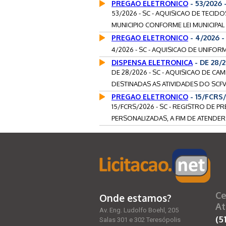
PREGAO ELETRONICO
- 53/2026
53/2026 - SC - AQUISICAO DE TECID
MUNICIPIO CONFORME LEI MUNICIPAL N
PREGAO ELETRONICO
- 4/2026 
4/2026 - SC - AQUISICAO DE UNIFORM
DISPENSA ELETRONICA
- DE 28/
DE 28/2026 - SC - AQUISICAO DE CA
DESTINADAS AS ATIVIDADES DO SCFV 
PREGAO ELETRONICO
- 15/FCRS
15/FCRS/2026 - SC - REGISTRO DE 
PERSONALIZADAS, A FIM DE ATENDER
Ce
Onde estamos?
At
Av. Eng. Ludolfo Boehl, 205
(5
Salas 301 e 302 Teresópolis