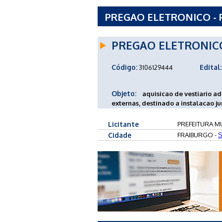
PREGAO ELETRONICO - P
FRAIBURGO - SC
PREGAO ELETRONIC
Código:
Edital:
3106129444
Objeto:
aquisicao de vestiario a
externas, destinado a instalacao j
Licitante
PREFEITURA MU
Cidade
FRAIBURGO -
S