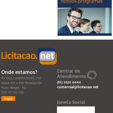
Central de
Onde estamos?
Atendimento
Av. Eng. Ludolfo Boehl, 205
(51)
3320 4444
Salas 301 e 302 Teresópolis
comercial@licitacao.net
Porto Alegre - RS
CEP: 91720-150
mapa
Janela Social