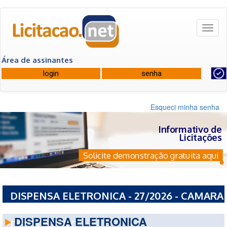
Toggl
naviga
Área de assinantes
Esqueci minha senha
Informativo de
Licitações
Solicite demonstração gratuita aqui
DISPENSA ELETRONICA - 27/2026 - CAMARA
MUNICIPAL DE SANTO ANTONIO DO
DISPENSA ELETRONICA
DESCOBERTO