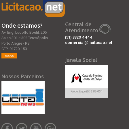
Central de
Onde estamos?
Atendimento
Av. Eng. Ludolfo Boehl, 205
(51)
3320 4444
Salas 301 e 302 Teresópolis
comercial@licitacao.net
Porto Alegre - RS
CEP: 91720-150
mapa
Janela Social
Nossos Parceiros