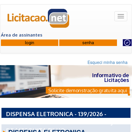
Toggl
naviga
Área de assinantes
Esqueci minha senha
Informativo de
Licitações
Solicite demonstração gratuita aqui
DISPENSA ELETRONICA - 139/2026 -
UNIVERSIDADE ESTADUAL PAULISTA JULIO
DE MESQUITA FILHO
DISPENSA ELETRONICA