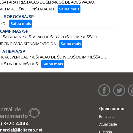
RESA PARA PRESTACAO DE SERVICOS DE ADESIVACAO,
 EM ADESIVO E INSTALACAO...
Saiba mais
6 - SOROCABA/SP
3D...
Saiba mais
- CAMPINAS/SP
RESA PARA A PRESTACAO DE SERVICOS DE IMPRESSAO
RCING PARA ATENDIMENTO DA...
Saiba mais
 - ATIBAIA/SP
OS PARA EVENTUAL PRESTACAO DE SERVICOS DE IMPRESSAO E
ES UNIFICADAS, DES...
Saiba mais
ntral de
Quem somos
endimento
Empresa
1)
3320 4444
Atualidade
mercial@licitacao.net
História