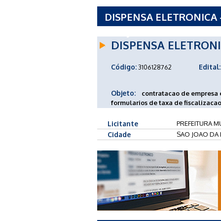
DISPENSA ELETRONICA -
SAO JOAO DA BOA VISTA 
DISPENSA ELETRON
Código:
Edital:
3106128762
Objeto:
contratacao de empresa e
formularios de taxa de fiscalizaca
Licitante
PREFEITURA MU
Cidade
SAO JOAO DA 