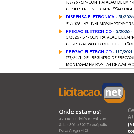
167/26 - SP - CONTRATACAO DE EMP
COMPREENDENDO IMPRESSAO DIGITAL
DISPENSA ELETRONICA
- 51/202
51/2026 - SP - INSUMOS IMPRESSORA 
PREGAO ELETRONICO
- 5/2026 
5/2026 - SP - CONTRATACAO DE EMP
CORPORATIVA POR MEIO DE OUTSOU
PREGAO ELETRONICO
- 177/2021
177/2021 - SP - REGISTRO DE PREC
MONTAGEM EM PAPEL A4 DE AVALIACO
Ce
Onde estamos?
At
Av. Eng. Ludolfo Boehl, 205
(5
Salas 301 e 302 Teresópolis
Porto Alegre - RS
co