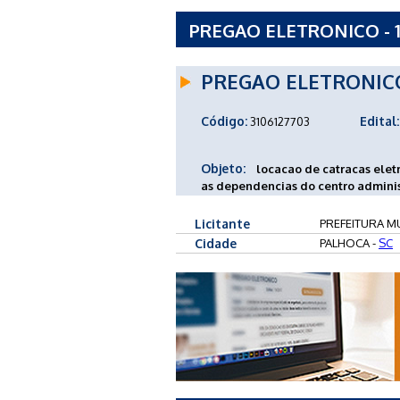
PREGAO ELETRONICO - 1
PALHOCA - SC
PREGAO ELETRONIC
Código:
Edital:
3106127703
Objeto:
locacao de catracas elet
as dependencias do centro adminis
Licitante
PREFEITURA MU
Cidade
PALHOCA -
SC