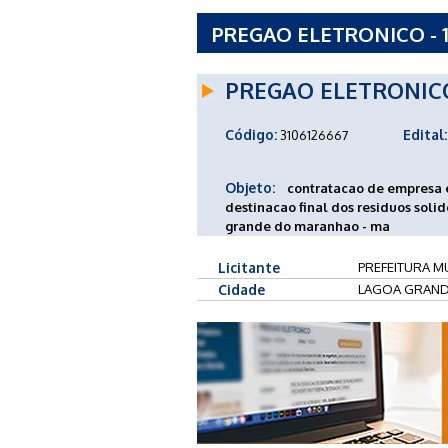
PREGAO ELETRONICO - 1
GRANDE DO MARANHAO
PREGAO ELETRONIC
Código:
Edital:
3106126667
Objeto:
contratacao de empresa e
destinacao final dos residuos soli
grande do maranhao - ma
Licitante
PREFEITURA M
Cidade
LAGOA GRAND