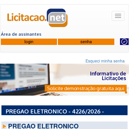
Toggl
naviga
Área de assinantes
Esqueci minha senha
Informativo de
Licitações
Solicite demonstração gratuita aqui
PREGAO ELETRONICO - 4226/2026 -
PREFEITURA MUNICIPAL DE CORONEL
PREGAO ELETRONICO
XAVIER CHAVES - MG