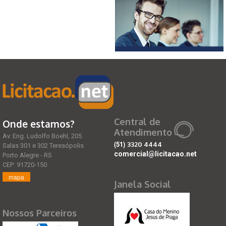
Central de
Onde estamos?
Atendimento
Av. Eng. Ludolfo Boehl, 205
(51)
3320 4444
Salas 301 e 302 Teresópolis
comercial@licitacao.net
Porto Alegre - RS
CEP: 91720-150
mapa
Janela Social
Nossos Parceiros