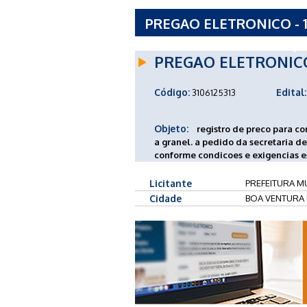
PREGAO ELETRONICO - 1
VENTURA DE SAO ROQUE
PREGAO ELETRONIC
Código:
Edital:
3106125313
Objeto:
registro de preco para c
a granel. a pedido da secretaria de
conforme condicoes e exigencias es
Licitante
PREFEITURA M
Cidade
BOA VENTURA