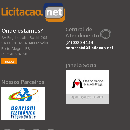
Central de
Onde estamos?
Atendimento
Av. Eng. Ludolfo Boehl, 205
(51)
3320 4444
Salas 301 e 302 Teresópolis
comercial@licitacao.net
Porto Alegre - RS
CEP: 91720-150
mapa
Janela Social
Nossos Parceiros