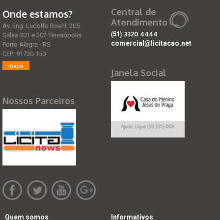
Central de
Onde estamos?
Atendimento
Av. Eng. Ludolfo Boehl, 205
(51)
3320 4444
Salas 301 e 302 Teresópolis
comercial@licitacao.net
Porto Alegre - RS
CEP: 91720-150
mapa
Janela Social
Nossos Parceiros
Quem somos
Informativos