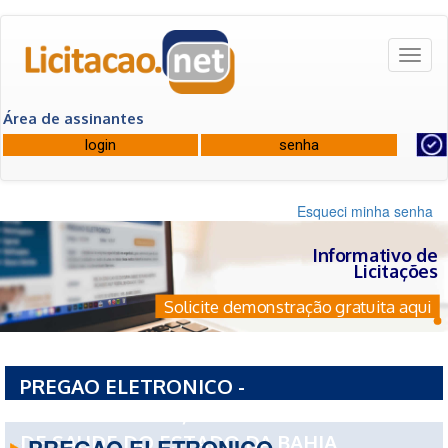
Toggl
naviga
Área de assinantes
Esqueci minha senha
Informativo de
Licitações
Solicite demonstração gratuita aqui
PREGAO ELETRONICO -
19068PE0032026/2026 - FUNDO ESTADUAL
DE SAUDE DO ESTADO DA BAHIA
PREGAO ELETRONICO