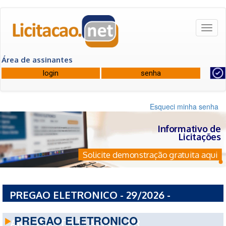
Toggl
naviga
Área de assinantes
Esqueci minha senha
Informativo de
Licitações
Solicite demonstração gratuita aqui
PREGAO ELETRONICO - 29/2026 -
PREFEITURA MUNICIPAL DE SANTO
PREGAO ELETRONICO
ANTONIO DA PLATINA - PR