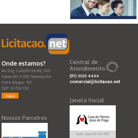
Central de
Onde estamos?
Atendimento
Av. Eng. Ludolfo Boehl, 205
(51)
3320 4444
Salas 301 e 302 Teresópolis
comercial@licitacao.net
Porto Alegre - RS
CEP: 91720-150
mapa
Janela Social
Nossos Parceiros