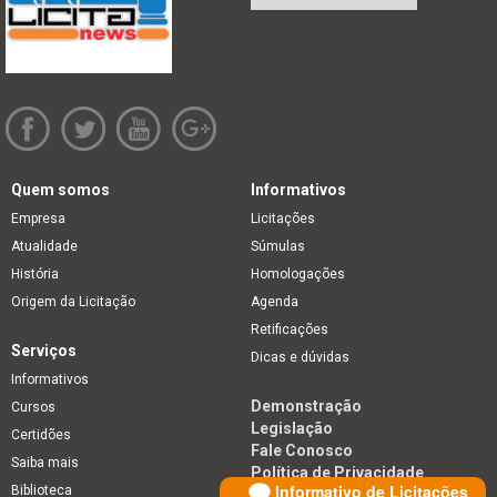
Quem somos
Informativos
Empresa
Licitações
Atualidade
Súmulas
História
Homologações
Origem da Licitação
Agenda
Retificações
Serviços
Dicas e dúvidas
Informativos
Demonstração
Cursos
Legislação
Certidões
Fale Conosco
Saiba mais
Política de Privacidade
Informativo de Licitações
Biblioteca