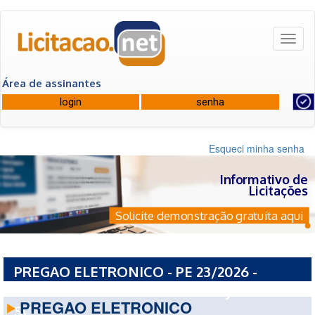
Toggl
naviga
Área de assinantes
Esqueci minha senha
Informativo de
Licitações
Solicite demonstração gratuita aqui
PREGAO ELETRONICO - PE 23/2026 -
PREFEITURA MUNICIPAL DE MAJOR VIEIRA -
PREGAO ELETRONICO
SC