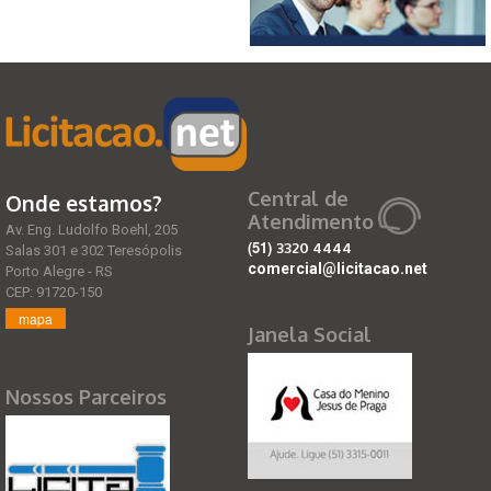
Central de
Onde estamos?
Atendimento
Av. Eng. Ludolfo Boehl, 205
(51)
3320 4444
Salas 301 e 302 Teresópolis
comercial@licitacao.net
Porto Alegre - RS
CEP: 91720-150
mapa
Janela Social
Nossos Parceiros