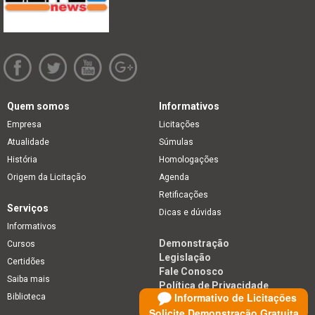
Quem somos
Informativos
Empresa
Licitações
Atualidade
Súmulas
História
Homologações
Origem da Licitação
Agenda
Retificações
Serviços
Dicas e dúvidas
Informativos
Demonstração
Cursos
Legislação
Certidões
Fale Conosco
Saiba mais
Política de Privacidade
Informativo de Licitações
Biblioteca
Solicite Demonstração Gratuita