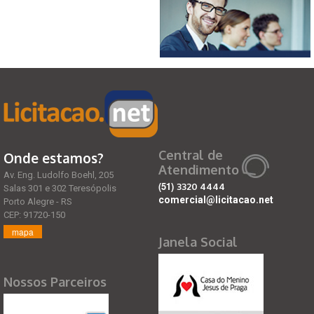
Central de
Onde estamos?
Atendimento
Av. Eng. Ludolfo Boehl, 205
(51)
3320 4444
Salas 301 e 302 Teresópolis
comercial@licitacao.net
Porto Alegre - RS
CEP: 91720-150
mapa
Janela Social
Nossos Parceiros