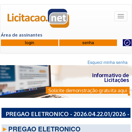
Toggl
naviga
Área de assinantes
Esqueci minha senha
Informativo de
Licitações
Solicite demonstração gratuita aqui
PREGAO ELETRONICO - 2026.04.22.01/2026 -
PREFEITURA MUNICIPAL DE MISSAO VELHA
PREGAO ELETRONICO
- CE