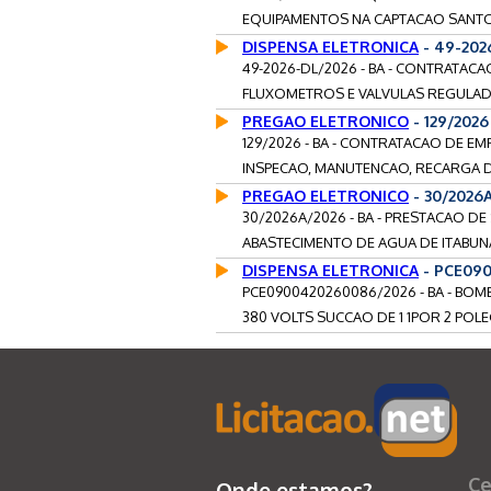
EQUIPAMENTOS NA CAPTACAO SANTO E
DISPENSA ELETRONICA
- 49-202
49-2026-DL/2026 - BA - CONTRATAC
FLUXOMETROS E VALVULAS REGULADO
PREGAO ELETRONICO
- 129/202
129/2026 - BA - CONTRATACAO DE E
INSPECAO, MANUTENCAO, RECARGA DE
PREGAO ELETRONICO
- 30/2026
30/2026A/2026 - BA - PRESTACAO DE
ABASTECIMENTO DE AGUA DE ITABUNA
DISPENSA ELETRONICA
- PCE090
PCE0900420260086/2026 - BA - BOM
380 VOLTS SUCCAO DE 1 1POR 2 POLE
Ce
Onde estamos?