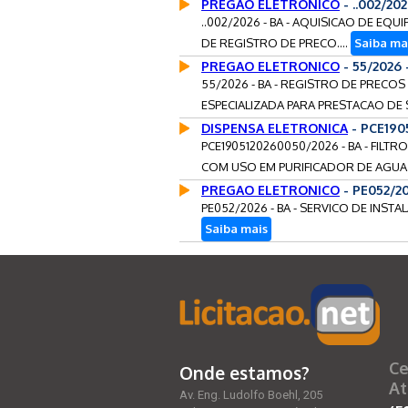
PREGAO ELETRONICO
- ..002/20
..002/2026 - BA - AQUISICAO DE E
DE REGISTRO DE PRECO....
Saiba ma
PREGAO ELETRONICO
- 55/2026
55/2026 - BA - REGISTRO DE PRECO
ESPECIALIZADA PARA PRESTACAO DE 
DISPENSA ELETRONICA
- PCE190
PCE1905120260050/2026 - BA - FILTR
COM USO EM PURIFICADOR DE AGUA 
PREGAO ELETRONICO
- PE052/2
PE052/2026 - BA - SERVICO DE INST
Saiba mais
Ce
Onde estamos?
At
Av. Eng. Ludolfo Boehl, 205