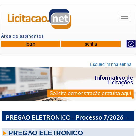
Toggl
naviga
Área de assinantes
Esqueci minha senha
Informativo de
Licitações
Solicite demonstração gratuita aqui
PREGAO ELETRONICO - Processo 7/2026 -
PREFEITURA MUNICIPAL DE ARCOS - MG
PREGAO ELETRONICO