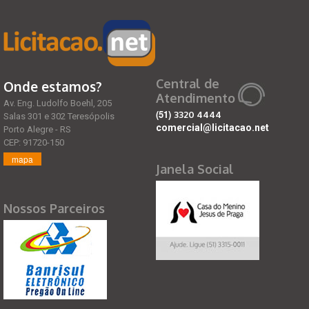
Central de
Onde estamos?
Atendimento
Av. Eng. Ludolfo Boehl, 205
(51)
3320 4444
Salas 301 e 302 Teresópolis
comercial@licitacao.net
Porto Alegre - RS
CEP: 91720-150
mapa
Janela Social
Nossos Parceiros