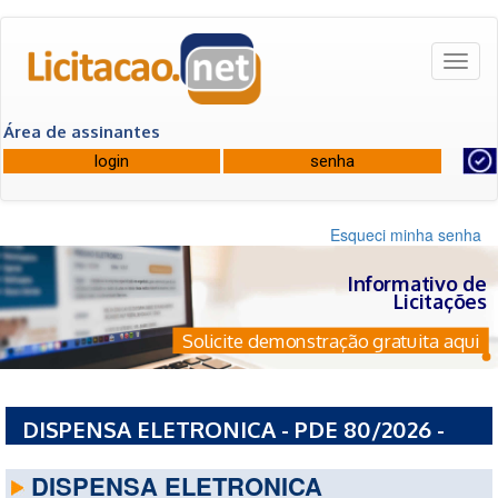
Toggl
naviga
Área de assinantes
Esqueci minha senha
Informativo de
Licitações
Solicite demonstração gratuita aqui
DISPENSA ELETRONICA - PDE 80/2026 -
PREFEITURA MUNICIPAL DE IBIRAMA - SC
DISPENSA ELETRONICA