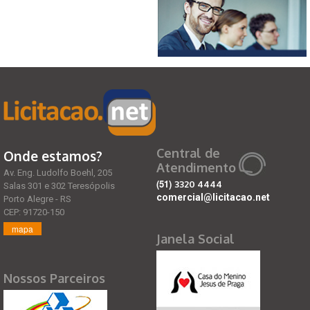
Central de
Onde estamos?
Atendimento
Av. Eng. Ludolfo Boehl, 205
(51)
3320 4444
Salas 301 e 302 Teresópolis
comercial@licitacao.net
Porto Alegre - RS
CEP: 91720-150
mapa
Janela Social
Nossos Parceiros