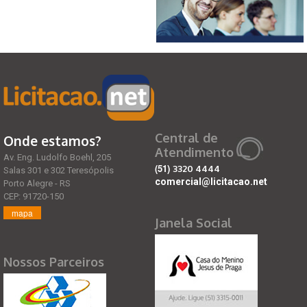
Central de
Onde estamos?
Atendimento
Av. Eng. Ludolfo Boehl, 205
(51)
3320 4444
Salas 301 e 302 Teresópolis
comercial@licitacao.net
Porto Alegre - RS
CEP: 91720-150
mapa
Janela Social
Nossos Parceiros