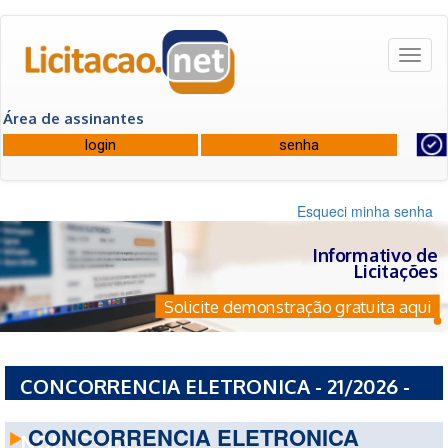
Toggl
naviga
Área de assinantes
Esqueci minha senha
Informativo de
Licitações
Solicite demonstração gratuita aqui
CONCORRENCIA ELETRONICA - 21/2026 -
PREFEITURA MUNICIPAL DE CUMARU DO
CONCORRENCIA ELETRONICA
NORTE - PA