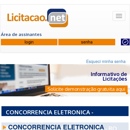
Toggl
naviga
Área de assinantes
Esqueci minha senha
Informativo de
Licitações
Solicite demonstração gratuita aqui
CONCORRENCIA ELETRONICA -
10/CCP//C.E//2026 - PREFEITURA
CONCORRENCIA ELETRONICA
MUNICIPAL DE ESPIGAO DO OESTE - RO