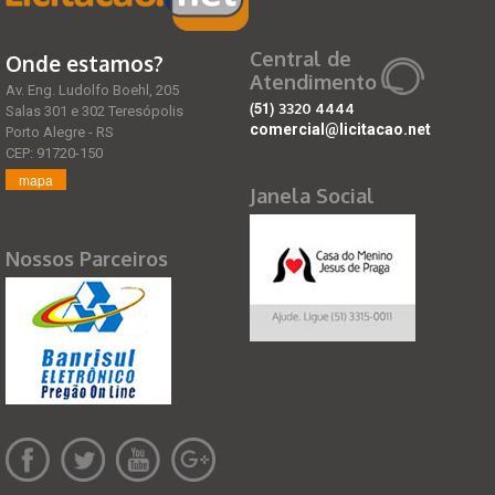
Central de
Onde estamos?
Atendimento
Av. Eng. Ludolfo Boehl, 205
(51)
3320 4444
Salas 301 e 302 Teresópolis
comercial@licitacao.net
Porto Alegre - RS
CEP: 91720-150
mapa
Janela Social
Nossos Parceiros