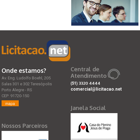
Central de
Onde estamos?
Atendimento
Av. Eng. Ludolfo Boehl, 205
(51)
3320 4444
Salas 301 e 302 Teresópolis
comercial@licitacao.net
Porto Alegre - RS
CEP: 91720-150
mapa
Janela Social
Nossos Parceiros