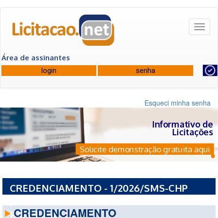
Toggl
naviga
Área de assinantes
Esqueci minha senha
Informativo de
Licitações
Solicite demonstração gratuita aqui
CREDENCIAMENTO - 1/2026/SMS-CHP
/2026 - PREFEITURA MUNICIPAL DE
CREDENCIAMENTO
BARREIRA - CE