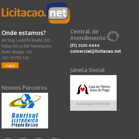
Central de
Onde estamos?
Atendimento
Av. Eng. Ludolfo Boehl, 205
(51)
3320 4444
Salas 301 e 302 Teresópolis
comercial@licitacao.net
Porto Alegre - RS
CEP: 91720-150
mapa
Janela Social
Nossos Parceiros