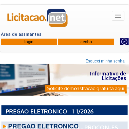
Toggl
naviga
Área de assinantes
Esqueci minha senha
Informativo de
Licitações
Solicite demonstração gratuita aqui
PREGAO ELETRONICO - 1-1/2026 -
INSTITUTO ESTADUAL DE PROTECAO E
PREGAO ELETRONICO
DEFESA DO CONSUMIDOR - PROCON-ES