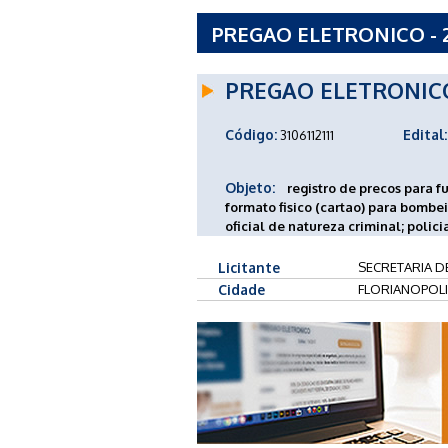
PREGAO ELETRONICO - 2
ADMINISTRACAO
PREGAO ELETRONIC
Código:
Edital:
3106112111
Objeto:
registro de precos para 
formato fisico (cartao) para bombei
oficial de natureza criminal; policiai
Licitante
SECRETARIA D
Cidade
FLORIANOPOLI