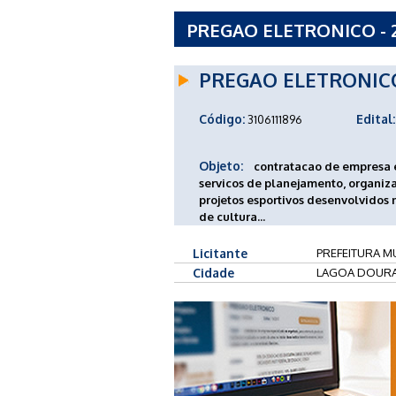
PREGAO ELETRONICO - 2
LAGOA DOURADA - MG
PREGAO ELETRONIC
Código:
Edital:
3106111896
Objeto:
contratacao de empresa e
servicos de planejamento, organi
projetos esportivos desenvolvidos
de cultura...
Licitante
PREFEITURA M
Cidade
LAGOA DOURA