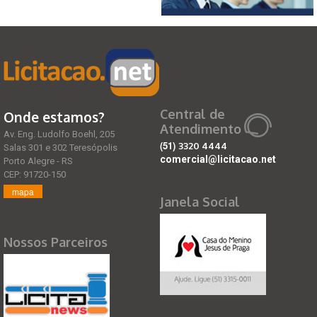
Central de
Onde estamos?
Atendimento
Av. Eng. Ludolfo Boehl, 205
(51)
3320 4444
Salas 301 e 302 Teresópolis
comercial@licitacao.net
Porto Alegre - RS
CEP: 91720-150
mapa
Janela Social
Nossos Parceiros