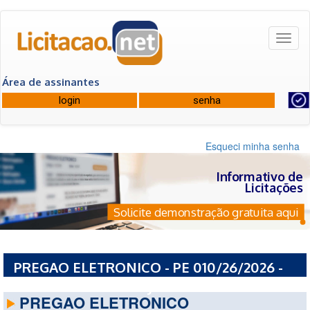
Toggl
naviga
Área de assinantes
Esqueci minha senha
Informativo de
Licitações
Solicite demonstração gratuita aqui
PREGAO ELETRONICO - PE 010/26/2026 -
ESTADO DO RIO DE JANEIRO
PREGAO ELETRONICO