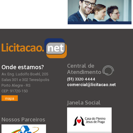
Central de
Onde estamos?
Atendimento
Av. Eng. Ludolfo Boehl, 205
(51)
3320 4444
Salas 301 e 302 Teresópolis
comercial@licitacao.net
Porto Alegre - RS
CEP: 91720-150
mapa
Janela Social
Nossos Parceiros