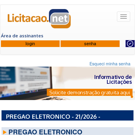
Toggl
naviga
Área de assinantes
Esqueci minha senha
Informativo de
Licitações
Solicite demonstração gratuita aqui
PREGAO ELETRONICO - 21/2026 -
PREFEITURA MUNICIPAL DE SALTO - SP
PREGAO ELETRONICO