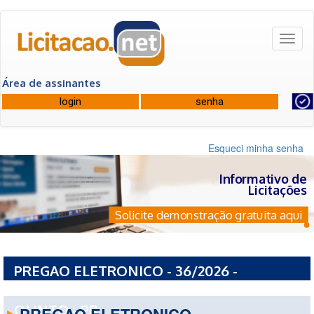
Toggl
naviga
Área de assinantes
Esqueci minha senha
Informativo de
Licitações
Solicite demonstração gratuita aqui
PREGAO ELETRONICO - 36/2026 -
PREFEITURA MUNICIPAL DE ANTONIO
OLINTO - PR
PREGAO ELETRONICO