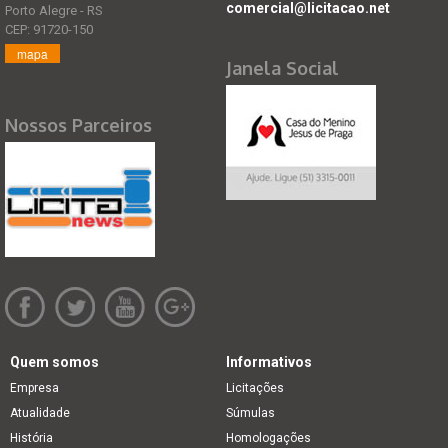
comercial@licitacao.net
Porto Alegre - RS
CEP: 91720-150
mapa
Janela Social
Nossos Parceiros
Quem somos
Informativos
Empresa
Licitações
Atualidade
Súmulas
História
Homologações