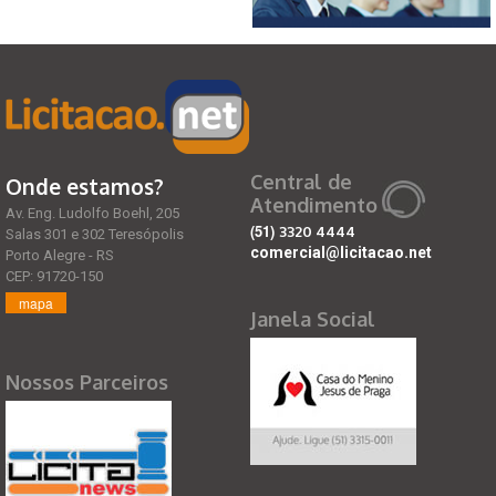
Central de
Onde estamos?
Atendimento
Av. Eng. Ludolfo Boehl, 205
(51)
3320 4444
Salas 301 e 302 Teresópolis
comercial@licitacao.net
Porto Alegre - RS
CEP: 91720-150
mapa
Janela Social
Nossos Parceiros