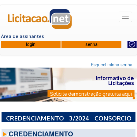
Toggl
naviga
Área de assinantes
Esqueci minha senha
Informativo de
Licitações
Solicite demonstração gratuita aqui
CREDENCIAMENTO - 3/2024 - CONSORCIO
INTERMUNICIPAL MULTIFINALITARIO DA
CREDENCIAMENTO
AMAG