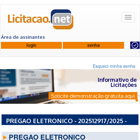
Toggl
naviga
Área de assinantes
Esqueci minha senha
Informativo de
Licitações
Solicite demonstração gratuita aqui
PREGAO ELETRONICO - 202512917/2025 -
ESTADO DO CEARA
PREGAO ELETRONICO