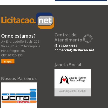
Central de
Onde estamos?
Atendimento
Av. Eng. Ludolfo Boehl, 205
(51)
3320 4444
Salas 301 e 302 Teresópolis
comercial@licitacao.net
Porto Alegre - RS
CEP: 91720-150
mapa
Janela Social
Nossos Parceiros