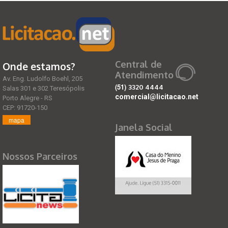
Central de
Onde estamos?
Atendimento
Av. Eng. Ludolfo Boehl, 205
(51)
3320 4444
Salas 301 e 302 Teresópolis
comercial@licitacao.net
Porto Alegre - RS
CEP: 91720-150
mapa
Janela Social
Nossos Parceiros