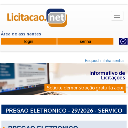
Toggl
naviga
Área de assinantes
Esqueci minha senha
Informativo de
Licitações
Solicite demonstração gratuita aqui
PREGAO ELETRONICO - 29/2026 - SERVICO
AUTONOMO DE AGUA E ESGOTO
PREGAO ELETRONICO