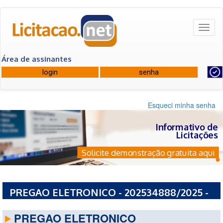
Toggl
naviga
Área de assinantes
Esqueci minha senha
Informativo de
Licitações
Solicite demonstração gratuita aqui
PREGAO ELETRONICO - 202534888/2025 -
ESTADO DO CEARA
PREGAO ELETRONICO