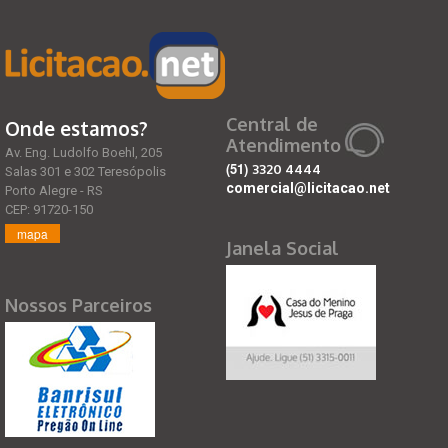
Central de
Onde estamos?
Atendimento
Av. Eng. Ludolfo Boehl, 205
(51)
3320 4444
Salas 301 e 302 Teresópolis
comercial@licitacao.net
Porto Alegre - RS
CEP: 91720-150
mapa
Janela Social
Nossos Parceiros