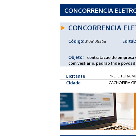
CONCORRENCIA ELETRON
CACHOEIRA GRANDE - 
CONCORRENCIA ELE
Código:
Edital:
3106105366
Objeto:
contratacao de empresa 
com vestiario, padrao fnde povoad
Licitante
PREFEITURA M
Cidade
CACHOEIRA G