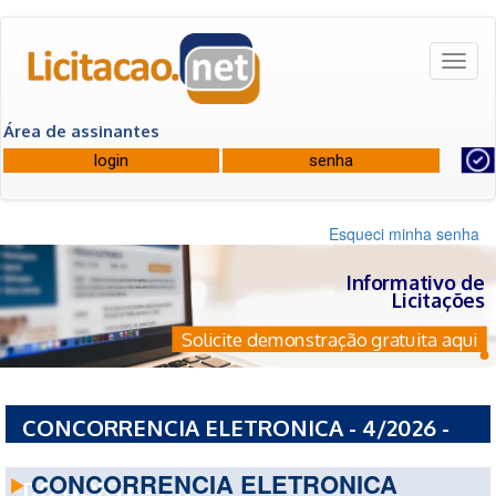
Toggl
naviga
Área de assinantes
Esqueci minha senha
Informativo de
Licitações
Solicite demonstração gratuita aqui
CONCORRENCIA ELETRONICA - 4/2026 -
PREFEITURA MUNICIPAL DE MONTIVIDIU
CONCORRENCIA ELETRONICA
DO NORTE - GO