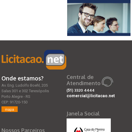
Central de
Onde estamos?
Atendimento
Av. Eng. Ludolfo Boehl, 205
(51)
3320 4444
Salas 301 e 302 Teresópolis
comercial@licitacao.net
Porto Alegre - RS
CEP: 91720-150
mapa
Janela Social
Nossos Parceiros