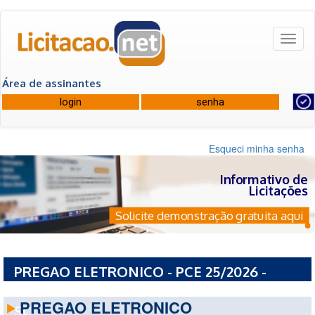
Toggl
naviga
Área de assinantes
Esqueci minha senha
Informativo de
Licitações
Solicite demonstração gratuita aqui
PREGAO ELETRONICO - PCE 25/2026 -
PREFEITURA MUNICIPAL DE GUARACIABA -
PREGAO ELETRONICO
SC