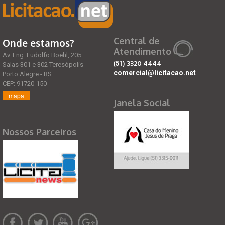
Central de
Onde estamos?
Atendimento
Av. Eng. Ludolfo Boehl, 205
(51)
3320 4444
Salas 301 e 302 Teresópolis
comercial@licitacao.net
Porto Alegre - RS
CEP: 91720-150
mapa
Janela Social
Nossos Parceiros