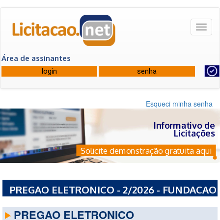
Toggl
naviga
Área de assinantes
Esqueci minha senha
Informativo de
Licitações
Solicite demonstração gratuita aqui
PREGAO ELETRONICO - 2/2026 - FUNDACAO
HOSPITALAR SENHORA SANTANA - BA
PREGAO ELETRONICO