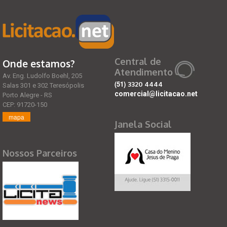
Central de
Onde estamos?
Atendimento
Av. Eng. Ludolfo Boehl, 205
(51)
3320 4444
Salas 301 e 302 Teresópolis
comercial@licitacao.net
Porto Alegre - RS
CEP: 91720-150
mapa
Janela Social
Nossos Parceiros