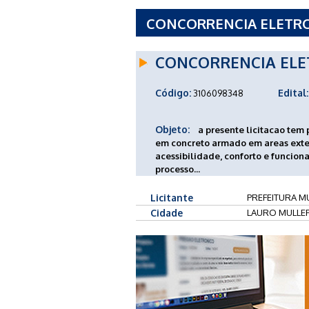
CONCORRENCIA ELETRON
DE LAURO MULLER - SC
CONCORRENCIA ELE
Código:
Edital:
3106098348
Objeto:
a presente licitacao tem 
em concreto armado em areas exte
acessibilidade, conforto e funcion
processo...
Licitante
PREFEITURA MU
Cidade
LAURO MULLER