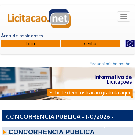
Toggl
naviga
Área de assinantes
Esqueci minha senha
Informativo de
Licitações
Solicite demonstração gratuita aqui
CONCORRENCIA PUBLICA - 1-0/2026 -
PREFEITURA MUNICIPAL DE BOM JARDIM
CONCORRENCIA PUBLICA
DE GOIAS - GO