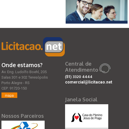
Central de
Onde estamos?
Atendimento
Av. Eng. Ludolfo Boehl, 205
(51)
3320 4444
Salas 301 e 302 Teresópolis
comercial@licitacao.net
Porto Alegre - RS
CEP: 91720-150
mapa
Janela Social
Nossos Parceiros