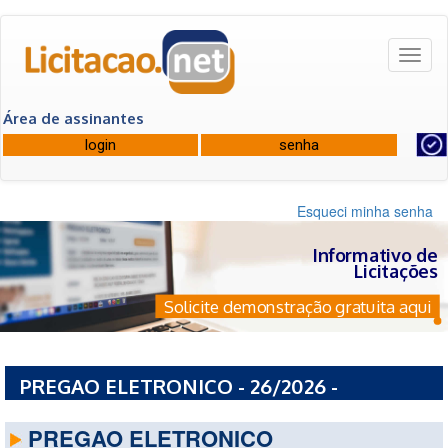
Toggl
naviga
Área de assinantes
Esqueci minha senha
Informativo de
Licitações
Solicite demonstração gratuita aqui
PREGAO ELETRONICO - 26/2026 -
PREFEITURA MUNICIPAL DE FUNDAO - ES
PREGAO ELETRONICO