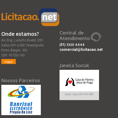
Central de
Onde estamos?
Atendimento
Av. Eng. Ludolfo Boehl, 205
(51)
3320 4444
Salas 301 e 302 Teresópolis
comercial@licitacao.net
Porto Alegre - RS
CEP: 91720-150
mapa
Janela Social
Nossos Parceiros