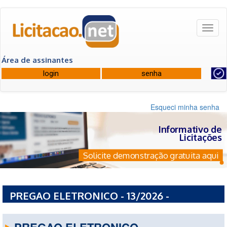
Toggl
naviga
Área de assinantes
Esqueci minha senha
Informativo de
Licitações
Solicite demonstração gratuita aqui
PREGAO ELETRONICO - 13/2026 -
PREFEITURA MUNICIPAL DE VARGEM - SC
PREGAO ELETRONICO