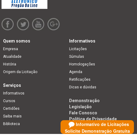
Quem somos
Informativos
Empresa
Licitações
Atualidade
Súmulas
História
Homologações
Origem da Licitação
Agenda
Retificações
Serviços
Dicas e dúvidas
Informativos
Demonstração
Cursos
Legislação
Certidões
Fale Conosco
Saiba mais
Política de Privacidade
Informativo de Licitações
Biblioteca
Solicite Demonstração Gratuita