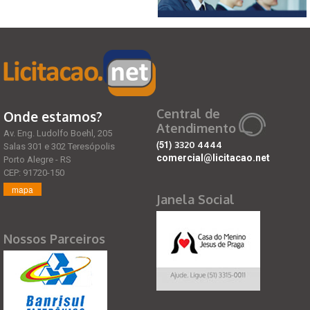
Central de
Onde estamos?
Atendimento
Av. Eng. Ludolfo Boehl, 205
(51)
3320 4444
Salas 301 e 302 Teresópolis
comercial@licitacao.net
Porto Alegre - RS
CEP: 91720-150
mapa
Janela Social
Nossos Parceiros