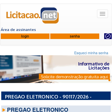
Toggl
naviga
Área de assinantes
Esqueci minha senha
Informativo de
Licitações
Solicite demonstração gratuita aqui
PREGAO ELETRONICO - 90117/2026 -
PREFEITURA MUNICIPAL DE FORTALEZA -
PREGAO ELETRONICO
CE