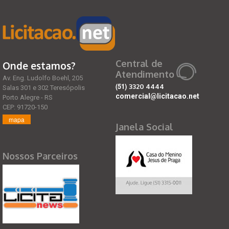
Central de
Onde estamos?
Atendimento
Av. Eng. Ludolfo Boehl, 205
(51)
3320 4444
Salas 301 e 302 Teresópolis
comercial@licitacao.net
Porto Alegre - RS
CEP: 91720-150
mapa
Janela Social
Nossos Parceiros