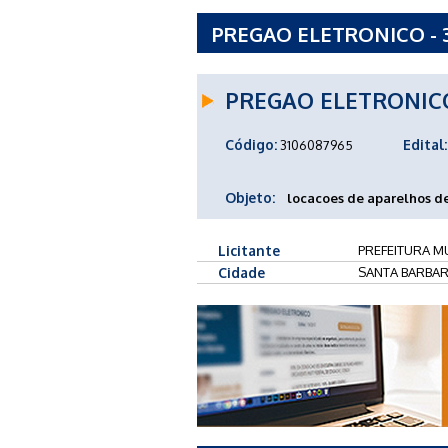
PREGAO ELETRONICO - 3
SANTA BARBARA DOESTE
PREGAO ELETRONIC
Código:
Edital:
3106087965
Objeto:
locacoes de aparelhos d
Licitante
PREFEITURA MU
Cidade
SANTA BARBAR