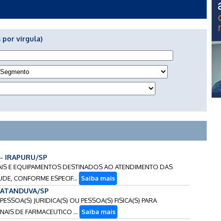
 por virgula)
 - IRAPURU/SP
RIAIS E EQUIPAMENTOS DESTINADOS AO ATENDIMENTO DAS
DE, CONFORME ESPECIF...
Saiba mais
 CATANDUVA/SP
PESSOA(S) JURIDICA(S) OU PESSOA(S) FISICA(S) PARA
AIS DE FARMACEUTICO ...
Saiba mais