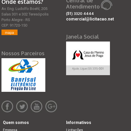
Central de
Onde estamos?
Atendimento
Av. Eng. Ludolfo Boehl, 205
(51)
3320 4444
Salas 301 e 302 Teresópolis
comercial@licitacao.net
Porto Alegre - RS
CEP: 91720-150
mapa
Janela Social
Nossos Parceiros
Quem somos
Informativos
Empresa
Licitações