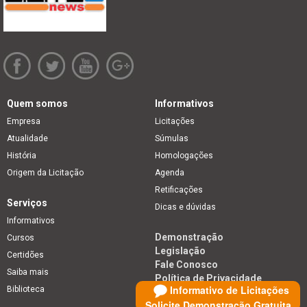
Quem somos
Informativos
Empresa
Licitações
Atualidade
Súmulas
História
Homologações
Origem da Licitação
Agenda
Retificações
Serviços
Dicas e dúvidas
Informativos
Demonstração
Cursos
Legislação
Certidões
Fale Conosco
Saiba mais
Política de Privacidade
Informativo de Licitações
Biblioteca
Solicite Demonstração Gratuita