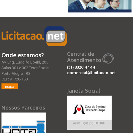
Central de
Onde estamos?
Atendimento
Av. Eng. Ludolfo Boehl, 205
(51)
3320 4444
Salas 301 e 302 Teresópolis
comercial@licitacao.net
Porto Alegre - RS
CEP: 91720-150
mapa
Janela Social
Nossos Parceiros