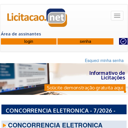
Toggl
naviga
Área de assinantes
Esqueci minha senha
Informativo de
Licitações
Solicite demonstração gratuita aqui
CONCORRENCIA ELETRONICA - 7/2026 -
PREFEITURA MUNICIPAL DE JUIZ DE FORA -
CONCORRENCIA ELETRONICA
MG