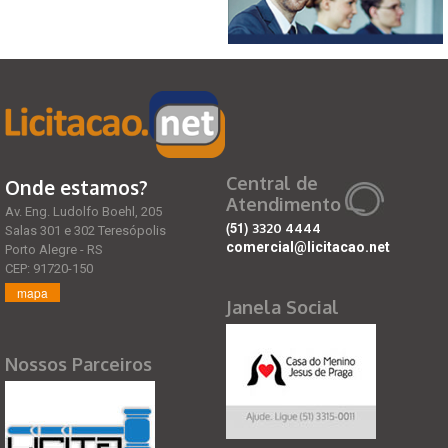
Central de
Onde estamos?
Atendimento
Av. Eng. Ludolfo Boehl, 205
(51)
3320 4444
Salas 301 e 302 Teresópolis
comercial@licitacao.net
Porto Alegre - RS
CEP: 91720-150
mapa
Janela Social
Nossos Parceiros