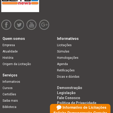
Quem somos
Informativos
Empresa
Licitações
Atualidade
Súmulas
História
Homologações
Origem da Licitação
Agenda
Retificações
Serviços
Dicas e dúvidas
Informativos
Demonstração
Cursos
Legislação
Certidões
Fale Conosco
Saiba mais
Política de Privacidade
Informativo de Licitações
Biblioteca
Solicite Demonstração Gratuita