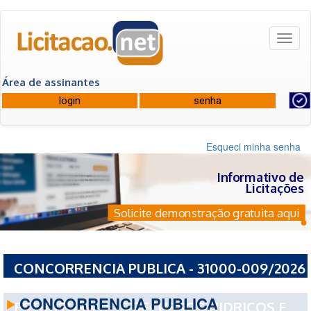
Toggl
naviga
Área de assinantes
Esqueci minha senha
Informativo de
Licitações
Solicite demonstração gratuita aqui
CONCORRENCIA PUBLICA - 31000-009/2026
- SECRETARIA DE ESTADO DA INFRA
CONCORRENCIA PUBLICA
ESTRUTURA DOS RECURSOS HIDRICOS E