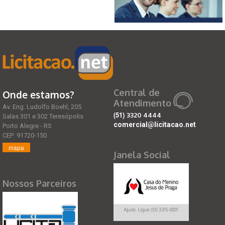
Central de
Onde estamos?
Atendimento
Av. Eng. Ludolfo Boehl, 205
(51)
3320 4444
Salas 301 e 302 Teresópolis
comercial@licitacao.net
Porto Alegre - RS
CEP: 91720-150
mapa
Janela Social
Nossos Parceiros