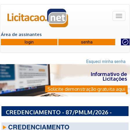
Toggl
naviga
Área de assinantes
Esqueci minha senha
Informativo de
Licitações
Solicite demonstração gratuita aqui
CREDENCIAMENTO - 87/PMLM/2026 -
PREFEITURA MUNICIPAL DE LAURO MULLER
CREDENCIAMENTO
- SC