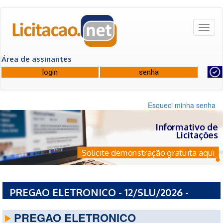
Toggl
naviga
Área de assinantes
Esqueci minha senha
Informativo de
Licitações
Solicite demonstração gratuita aqui
PREGAO ELETRONICO - 12/SLU/2026 -
PREFEITURA MUNICIPAL DE TIMON - MA
PREGAO ELETRONICO