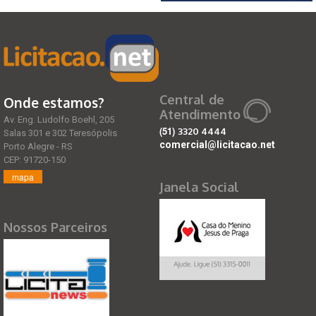
Central de
Onde estamos?
Atendimento
Av. Eng. Ludolfo Boehl, 205
(51)
3320 4444
Salas 301 e 302 Teresópolis
comercial@licitacao.net
Porto Alegre - RS
CEP: 91720-150
mapa
Janela Social
Nossos Parceiros