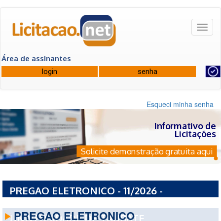
Toggl
naviga
Área de assinantes
Esqueci minha senha
Informativo de
Licitações
Solicite demonstração gratuita aqui
PREGAO ELETRONICO - 11/2026 -
FUNDACAO CX BENEF SERVIDORES
PREGAO ELETRONICO
UNIVERSIDADE DE TAUBATE