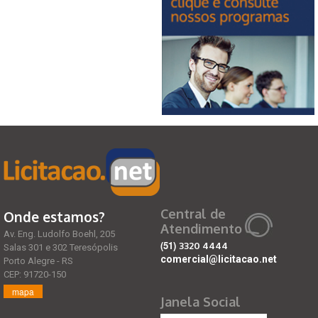
Central de
Onde estamos?
Atendimento
Av. Eng. Ludolfo Boehl, 205
(51)
3320 4444
Salas 301 e 302 Teresópolis
comercial@licitacao.net
Porto Alegre - RS
CEP: 91720-150
mapa
Janela Social